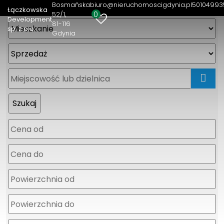
Bosmańska
biuro@nieruchomoscigdynia.pl
50104993
Łączkowska
0
52/1
Development
81-116
sp. z o.o.
Gdynia
mapa