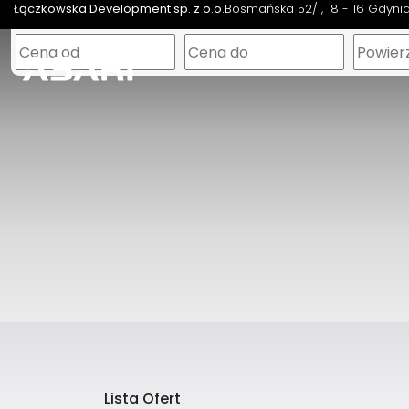
Łączkowska Development sp. z o.o.
Bosmańska 52/1
81-116 Gdyni
Lista Ofert