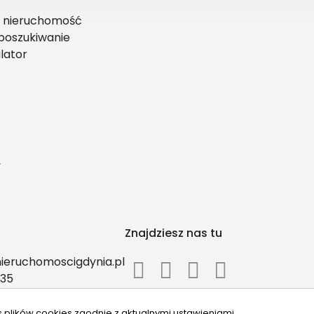
ś nieruchomość
 poszukiwanie
lator
y
t
Znajdziesz nas tu
ieruchomoscigdynia.pl
935
s plików cookies zgodnie z aktualnymi ustawieniami