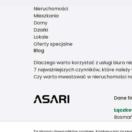
Nieruchomości
Mieszkania
Domy
Działki
Lokale
Oferty specjalne
Blog
Dlaczego warto korzystać z usługi biura n
7 najważniejszych czynników, które należ
Czy warto inwestować w nieruchomości 
Dane fi
Łączko
Bosmań
81-116 
Ta strona używa plików cookies. Kontynuując przeg