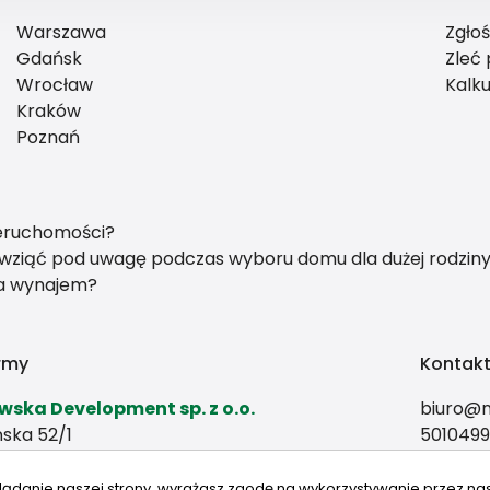
Warszawa
Zgło
Gdańsk
Zleć
Wrocław
Kalku
Kraków
Poznań
ieruchomości?
y wziąć pod uwagę podczas wyboru domu dla dużej rodzin
na wynajem?
rmy
Kontak
wska Development sp. z o.o.
biuro@n
ska 52/1
501049
Gdynia
lądanie naszej strony, wyrażasz zgodę na wykorzystywanie przez na