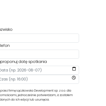
zwisko
lefon
proponuj datę spotkania
zez firmę Łączkowska Development sp. z o.o. dla
homościami, jednocześnie potwierdzam, iż zostałem
anych do ich edycji lub usunięcia.