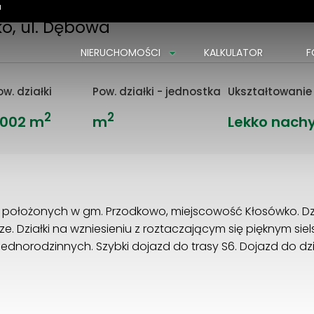
a
o, ul. Dębowa
NIERUCHOMOŚCI
KALKULATOR
F
ow. działki
Pow. działki - jednostka
Ukształtowanie 
2
2
 002 m
m
Lekko nach
 położonych w gm. Przodkowo, miejscowość Kłosówko. Dz
. Działki na wzniesieniu z roztaczającym się pięknym sie
ednorodzinnych. Szybki dojazd do trasy S6. Dojazd do dz