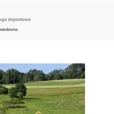
oga dojazdowa
wardzona