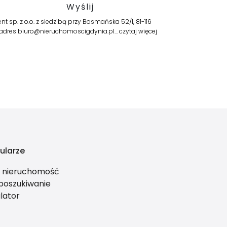
p. z o.o. z siedzibą przy Bosmańska 52/1, 81-116
z adres biuro@nieruchomoscigdynia.pl…
czytaj więcej
ularze
ś nieruchomość
 poszukiwanie
lator