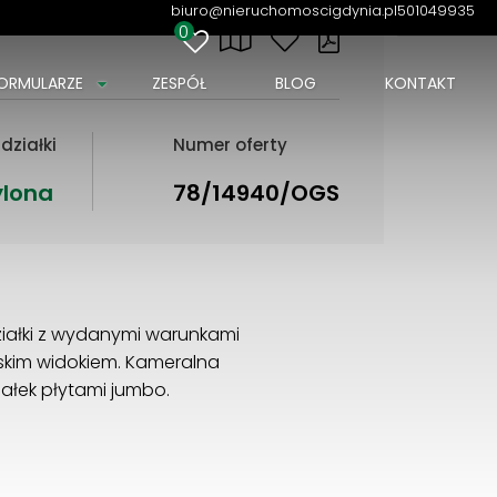
biuro@nieruchomoscigdynia.pl
501049935
0
ORMULARZE
ZESPÓŁ
BLOG
KONTAKT
działki
Numer oferty
ylona
78/14940/OGS
iałki z wydanymi warunkami
lskim widokiem. Kameralna
iałek płytami jumbo.