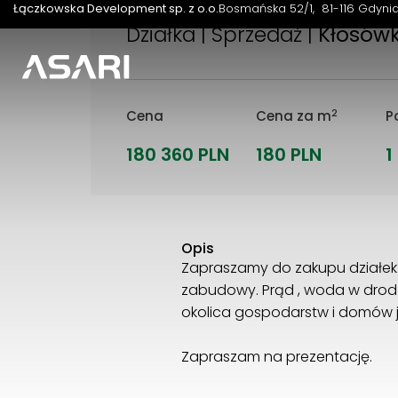
Łączkowska Development sp. z o.o.
Bosmańska 52/1
81-116 Gdyni
Działka | Sprzedaż |
Kłosówk
2
Cena
Cena za m
P
180 360 PLN
180 PLN
1
Opis
Zapraszamy do zakupu działek
zabudowy. Prąd , woda w drodze
okolica gospodarstw i domów j
Zapraszam na prezentację.