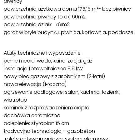
piwnicy
powierzchnia użytkowa domu 175,16 m²- bez piwnicy
powierzchnia piwnicy to ok. 66m2
powierzchnia działki 761m2
garaż w bryle budynku, piwnica, kotłownia, poddasze
Atuty techniczne i wyposażenie
pełne media: woda, kanalizacja, gaz
instalacja fotowoltaiczna 8,9 kW
nowy piec gazowy z zasobnikiem (2‑letni)
nowa elewacja (1‑roczna)
ogrzewanie podłogowe: salon, kuchnia, łazienki,
wiatrołap
kominek z rozprowadzeniem ciepła
dachówka ceramiczna
ocieplenie: styropian 15 cm
tradycyjna technologia – gazobeton
rolety antywłamaniowe, system alarmowy