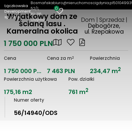
Bosmańska
biuro@nieruchomoscigdynia.pl
50104993
Łączkowska
0
52/1
Development
81-116
Wyjatkowy dom ze
sp. z o.o.
Dom | Sprzedaż |
Gdynia
ścianą lasu .
Dębogórze,
Kameralna okolica
ul. Rzepakowa
1 750 000 PLN
2
Cena
Cena za m
Powierzchnia
2
1 750 000 PLN
7 463 PLN
234,47 m
Powierzchnia użytkowa
Pow. działki
2
175,16 m2
761 m
Numer oferty
56/14940/ODS