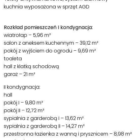
kuchnia wyposażona w sprzęt AGD
Rozkład pomieszczeń I kondygnacja:
wiatrołap – 5,96 m²
salon z aneksem kuchennym – 39,12 m²
pokój z wyjściem do ogrodu – 9,69 m²
toaleta
hall z klatką schodową
garaż – 21 m²
II kondygnacja:
hall
pokój I – 9,80 m²
pokój II – 12,72 m²
sypialnia z garderobą I – 13,62 m²
sypialnia z garderobą II – 14,27 m²
przestronna łazienka z wanną i prysznicem – 8,98 m²