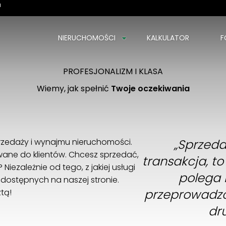
a
NIERUCHOMOŚCI
KALKULATOR
F
PROFESJONALIZM I KLASA
Wiemy, jak spełnić
Twoje oczekiwania
rzedaży i wynajmu nieruchomości.
„Sprzeda
ane do klientów. Chcesz sprzedać,
transakcja, t
iezależnie od tego, z jakiej usługi
polega
y dostępnych na naszej stronie.
przeprowadzc
tą!
dru