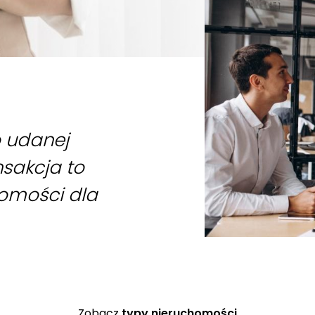
o udanej
nsakcja to
homości dla
Zobacz
typy nieruchomości