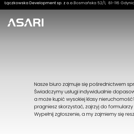
Łączkowska Development sp. z o.o.
Bosmańska 52/1
81-116 Gdyni
Nasze biuro zajmuje się pośrednictwem sp
Świadczymy usługi indywidualnie dopasow
a może kupić wysokiej klasy nieruchomość? N
pragniesz skorzystać, zajrzyj do formularz
Wypełnij zgłoszenie, a my zajmiemy się resz