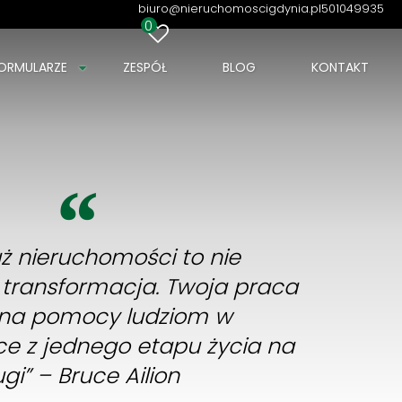
biuro@nieruchomoscigdynia.pl
501049935
0
ORMULARZE
ZESPÓŁ
BLOG
KONTAKT
ż nieruchomości to nie
o transformacja. Twoja praca
 na pomocy ludziom w
e z jednego etapu życia na
gi” – Bruce Ailion