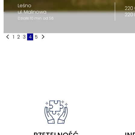
Leśno
220 
ul. Malinowa
220
Działki 10 min. od S6
1
2
3
4
5