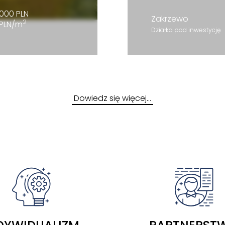
000 PLN
Zakrzewo
2
 PLN/m
Działka pod inwestycję
Dowiedz się więcej…