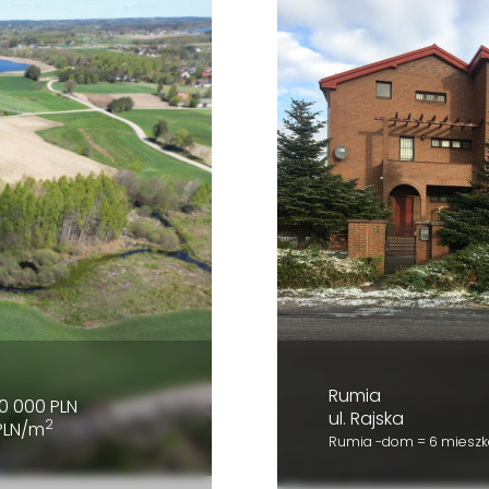
Rumia
0 000 PLN
ul. Rajska
2
PLN/m
Rumia -dom = 6 mieszk