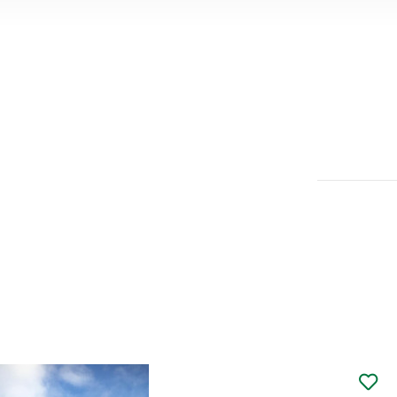
Dom | Sprzedaż
tkowo, ul. Lipkowa
m. Szemud - zabytkowe