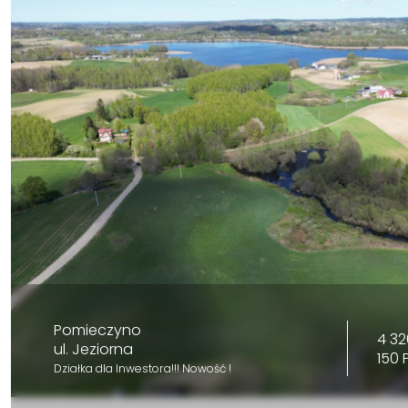
Pomieczyno
4 32
ul. Jeziorna
150 
Działka dla Inwestora!!! Nowość !