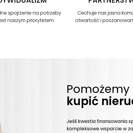
DYWIDUALIZM
PARTNERST
lne spojrzenie na potrzeby
Cechuje nas jasna komu
 jest naszym priorytetem.
otwartość i poszanowanie
Pomożemy 
kupić nier
Jeśli kwestia finansowania s
kompleksowe wsparcie w za