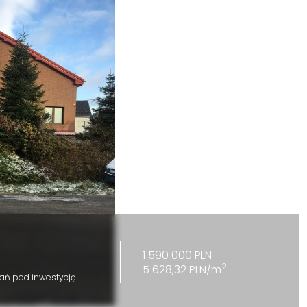
1 590 000 PLN
2
5 628,32 PLN/m
ań pod inwestycję