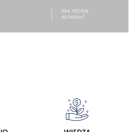
394 760 PLN
2
40 PLN/m