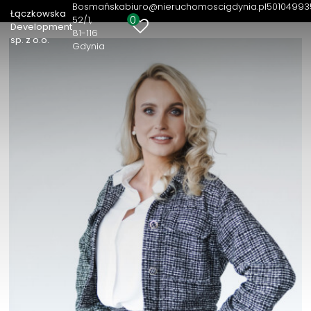
Bosmańska
biuro@nieruchomoscigdynia.pl
50104993
Łączkowska
0
52/1
Development
81-116
sp. z o.o.
Gdynia