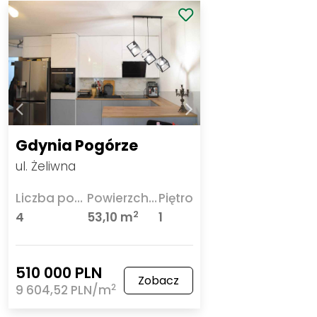
Gdynia Pogórze
ul. Żeliwna
Liczba pokoi
Powierzchnia
Piętro
2
4
53,10 m
1
510 000 PLN
Zobacz
2
9 604,52 PLN/m