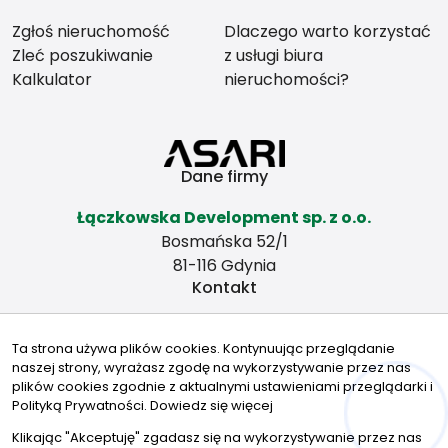
Zgłoś nieruchomość
Dlaczego warto korzystać
Zleć poszukiwanie
z usługi biura
Kalkulator
nieruchomości?
Dane firmy
Łączkowska Development sp. z o.o.
Bosmańska 52/1
81-116 Gdynia
Kontakt
biuro@nieruchomoscigdynia.pl
Ta strona używa plików cookies. Kontynuując przeglądanie
501049935
naszej strony, wyrażasz zgodę na wykorzystywanie przez nas
Znajdziesz nas tu
plików cookies zgodnie z aktualnymi ustawieniami przeglądarki i
Polityką Prywatności.
Dowiedz się więcej
Hej! Chętnie Ci pomogę
Klikając "Akceptuję" zgadasz się na wykorzystywanie przez nas