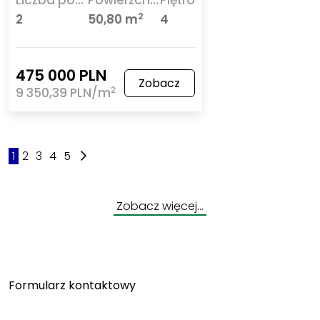
2
2
50,80 m
4
475 000 PLN
Zobacz
2
9 350,39 PLN/m
1
2
3
4
5
Zobacz więcej…
Formularz kontaktowy