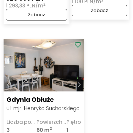
2
1 100 PLN/m
2
1 293,33 PLN/m
Zobacz
Zobacz
Gdynia Obłuże
ul. mjr. Henryka Sucharskiego
Liczba pokoi
Powierzchnia
Piętro
2
3
60 m
1