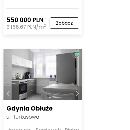
550 000 PLN
Zobacz
2
9 166,67 PLN/m
Gdynia Obłuże
ul. Turkusowa
Liczba pokoi
Powierzchnia
Piętro